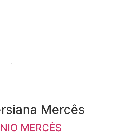
HOME
PROJETOS
BLOG
CON
a com persiana Mercês
Início
Porta com persiana Mercês
rsiana Mercês
ÍNIO MERCÊS