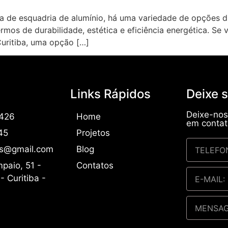
a de esquadria de alumínio, há uma variedade de opções d
mos de durabilidade, estética e eficiência energética. Se
Curitiba, uma opção […]
Links Rápidos
Deixe 
Deixe-no
6426
Home
em contat
45
Projetos
as@gmail.com
Blog
paio, 51 -
Contatos
- Curitiba -