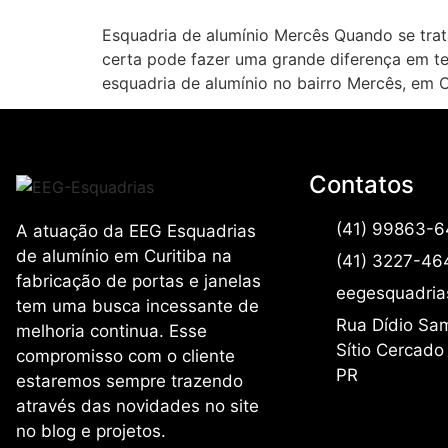
Esquadria de alumínio Mercês Quando se trat
certa pode fazer uma grande diferença em ter
esquadria de alumínio no bairro Mercês, em 
Contatos
(41) 99863-
A atuação da EEG Esquadrias
de alumínio em Curitiba na
(41) 3227-46
fabricação de portas e janelas
eegesquadri
tem uma busca incessante de
Rua Dídio Sam
melhoria continua. Esse
Sítio Cercado 
compromisso com o cliente
PR
estaremos sempre trazendo
através das novidades no site
no blog e projetos.