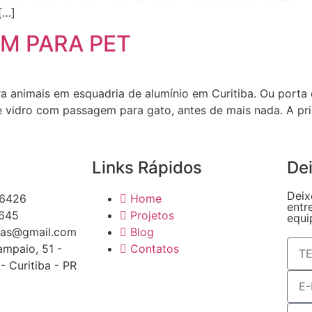
[…]
M PARA PET
 animais em esquadria de alumínio em Curitiba. Ou port
vidro com passagem para gato, antes de mais nada. A pri
Links Rápidos
Dei
Deix
-6426
Home
entr
4645
Projetos
equi
ias@gmail.com
Blog
ampaio, 51 -
Contatos
- Curitiba - PR