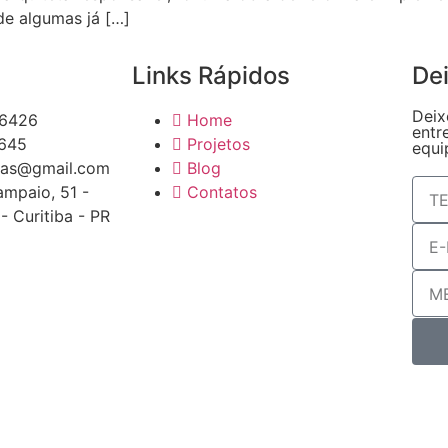
de algumas já […]
Links Rápidos
Dei
Deix
-6426
Home
entr
4645
Projetos
equi
ias@gmail.com
Blog
ampaio, 51 -
Contatos
- Curitiba - PR