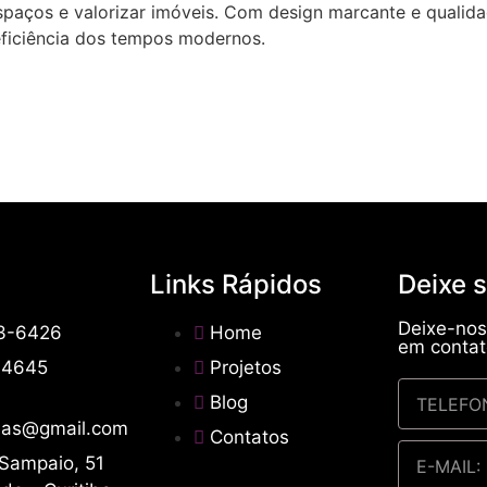
spaços e valorizar imóveis. Com design marcante e qualida
eficiência dos tempos modernos.
Links Rápidos
Deixe 
Deixe-no
63-6426
Home
em contat
-4645
Projetos
Blog
ias@gmail.com
Contatos
 Sampaio, 51