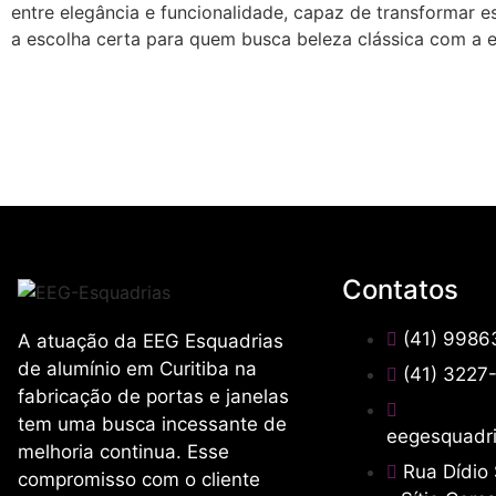
entre elegância e funcionalidade, capaz de transformar e
a escolha certa para quem busca beleza clássica com a 
Contatos
(41) 998
A atuação da EEG Esquadrias
de alumínio em Curitiba na
(41) 3227
fabricação de portas e janelas
tem uma busca incessante de
eegesquadr
melhoria continua. Esse
Rua Dídio
compromisso com o cliente