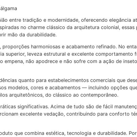
Amálgama
nião entre tradição e modernidade, oferecendo elegância at
piradas no charme clássico da arquitetura colonial, essas
rir mão da durabilidade.
os, proporções harmoniosas e acabamento refinado. No ent
cia superior, leveza estrutural e excelente comportamento f
ão empena, não apodrece e não sofre com a ação de inseto
sidências quanto para estabelecimentos comerciais que dese
versos modelos, cores e acabamentos — incluindo opções qu
ilos arquitetônicos, do clássico ao contemporâneo.
áticas significativas. Acima de tudo são de fácil manuten
rcionam excelente vedação, contribuindo para conforto tér
roduto que combina estética, tecnologia e durabilidade. Po